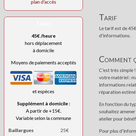
plan d'accès
Tarif
Tarifs
Le tarif est de 4
d'informations.
45€ /heure
hors déplacement
à domicile
Comment ça
Moyens de paiements acceptés
C'est très simple
votre matériel : m
informations relat
et espèces
réparation estimé
Supplément à domicile :
En fonction du typ
A partir de +15€.
souhaitez amener 
Variable selon la commune
atelier pour bénéfi
Baillargues
25€
Pour plus d'infor