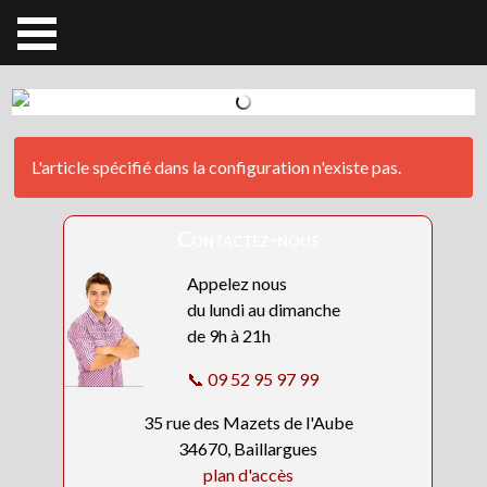
L'article spécifié dans la configuration n'existe pas.
Contactez-nous
Appelez nous
du lundi au dimanche
de 9h à 21h
📞 09 52 95 97 99
35 rue des Mazets de l'Aube
34670, Baillargues
plan d'accès